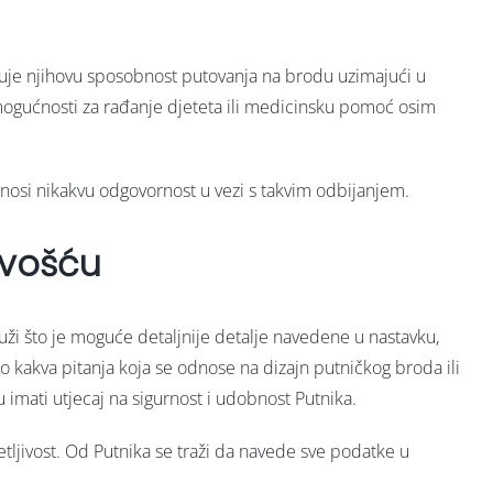
vrđuje njihovu sposobnost putovanja na brodu uzimajući u
mogućnosti za rađanje djeteta ili medicinsku pomoć osim
e snosi nikakvu odgovornost u vezi s takvim odbijanjem.
ivošću
pruži što je moguće detaljnije detalje navedene u nastavku,
lo kakva pitanja koja se odnose na dizajn putničkog broda ili
u imati utjecaj na sigurnost i udobnost Putnika.
etljivost. Od Putnika se traži da navede sve podatke u