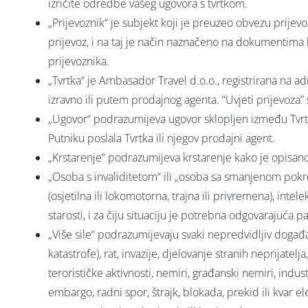
izričite odredbe vašeg ugovora s tvrtkom.
„Prijevoznik“ je subjekt koji je preuzeo obvezu prijevo
prijevoz, i na taj je način naznačeno na dokumentima kao
prijevoznika.
„Tvrtka“ je Ambasador Travel d.o.o., registrirana na ad
izravno ili putem prodajnog agenta. “Uvjeti prijevoza”
„Ugovor“ podrazumijeva ugovor sklopljen između Tvrtke
Putniku poslala Tvrtka ili njegov prodajni agent.
„Krstarenje“ podrazumijeva krstarenje kako je opisano u
„Osoba s invaliditetom“ ili „osoba sa smanjenom pokret
(osjetilna ili lokomotorna, trajna ili privremena), intele
starosti, i za čiju situaciju je potrebna odgovaraju
„Više sile“ podrazumijevaju svaki nepredvidljiv događa
katastrofe), rat, invazije, djelovanje stranih neprijatelja
terorističke aktivnosti, nemiri, građanski nemiri, indust
embargo, radni spor, štrajk, blokada, prekid ili kvar e