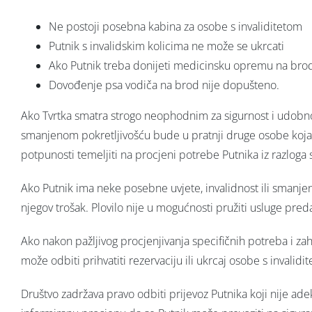
Ne postoji posebna kabina za osobe s invaliditetom
Putnik s invalidskim kolicima ne može se ukrcati
Ako Putnik treba donijeti medicinsku opremu na brod,
Dovođenje psa vodiča na brod nije dopušteno.
Ako Tvrtka smatra strogo neophodnim za sigurnost i udobnost
smanjenom pokretljivošću bude u pratnji druge osobe koja j
potpunosti temeljiti na procjeni potrebe Putnika iz razloga si
Ako Putnik ima neke posebne uvjete, invalidnost ili smanjenu
njegov trošak. Plovilo nije u mogućnosti pružiti usluge predaha,
Ako nakon pažljivog procjenjivanja specifičnih potreba i zah
može odbiti prihvatiti rezervaciju ili ukrcaj osobe s invalid
Društvo zadržava pravo odbiti prijevoz Putnika koji nije ad