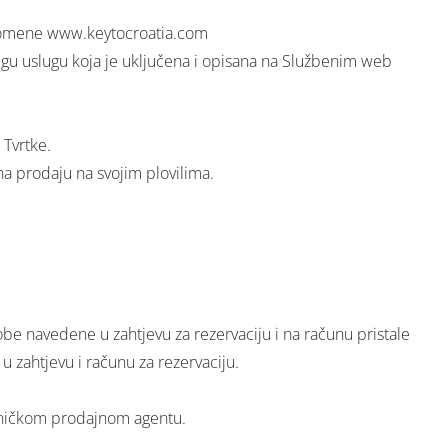
 domene www.keytocroatia.com
drugu uslugu koja je uključena i opisana na Službenim web
 Tvrtke.
i na prodaju na svojim plovilima.
sobe navedene u zahtjevu za rezervaciju i na računu pristale
u zahtjevu i računu za rezervaciju.
putničkom prodajnom agentu.