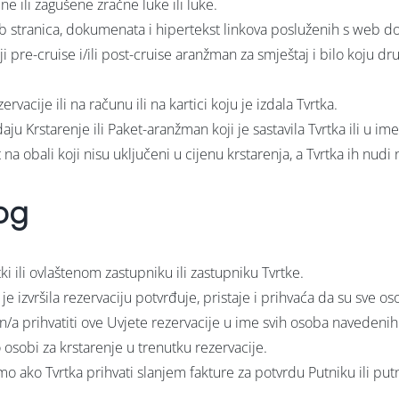
ne ili zagušene zračne luke ili luke.
b stranica, dokumenata i hipertekst linkova posluženih s web
ji pre-cruise i/ili post-cruise aranžman za smještaj i bilo koju 
rvacije ili na računu ili na kartici koju je izdala Tvrtka.
ju Krstarenje ili Paket-aranžman koji je sastavila Tvrtka ili u ime
ost na obali koji nisu uključeni u cijenu krstarenja, a Tvrtka ih nud
og
tki ili ovlaštenom zastupniku ili zastupniku Tvrtke.
e izvršila rezervaciju potvrđuje, pristaje i prihvaća da su sve o
n/a prihvatiti ove Uvjete rezervacije u ime svih osoba navedenih 
osobi za krstarenje u trenutku rezervacije.
samo ako Tvrtka prihvati slanjem fakture za potvrdu Putniku ili 