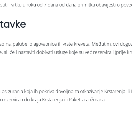
titi Tvrtku u roku od 7 dana od dana primitka obavijesti o pove
stavke
kabina, palube, blagovaonice ili vrste kreveta. Međutim, ovi dog
 ali će i nastaviti dobivati usluge koje su već rezervirali (prije kr
siguranja koja ih pokriva dovoljno za otkazivanje Krstarenja ili
 rezerviran do kraja Krstarenja ili Paket-aranžmana.