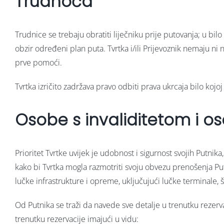
Trudnoća
Trudnice se trebaju obratiti liječniku prije putovanja; u bi
obzir određeni plan puta. Tvrtka i/ili Prijevoznik nemaju
prve pomoći.
Tvrtka izričito zadržava pravo odbiti prava ukrcaja bilo koj
Osobe s invaliditetom i 
Prioritet Tvrtke uvijek je udobnost i sigurnost svojih Putnik
kako bi Tvrtka mogla razmotriti svoju obvezu prenošenja Putn
lučke infrastrukture i opreme, uključujući lučke terminale, š
Od Putnika se traži da navede sve detalje u trenutku rezerv
trenutku rezervacije imajući u vidu: