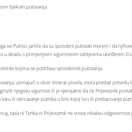
obom tijekom putovanja.
oga svi Putnici jamče da su sposobni putovati morem i da njihovo
deno u skladu s primjenjivim sigurnosnim zahtjevima utvrđenim EU
 potvrde kojima se podržava sposobnost putovanja.
anja, uzimajući u obzir itinerar plovila, mora predati potvrdu li
roziti njegovu sigurnost ili je vjerojatno da će Prijevoznik posta
luku ili iskrcavanje putnika u bilo kojoj luci ili prebacivanje putn
rcaj, tada ni Tvrtka ni Prijevoznik ne snose nikakvu odgovornost