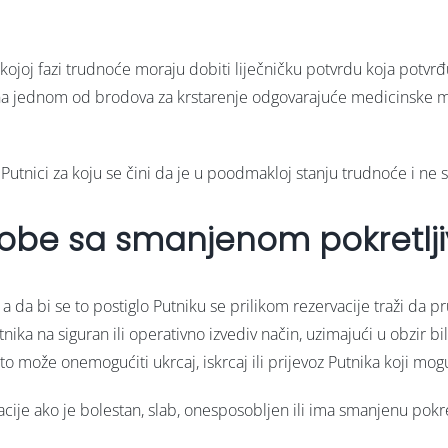
lo kojoj fazi trudnoće moraju dobiti liječničku potvrdu koja pot
 ni na jednom od brodova za krstarenje odgovarajuće medicinske 
oj Putnici za koju se čini da je u poodmakloj stanju trudnoće i n
osobe sa smanjenom pokretlj
a, a da bi se to postiglo Putniku se prilikom rezervacije traži da 
ika na siguran ili operativno izvediv način, uzimajući u obzir bi
to može onemogućiti ukrcaj, iskrcaj ili prijevoz Putnika koji mog
acije ako je bolestan, slab, onesposobljen ili ima smanjenu pokr