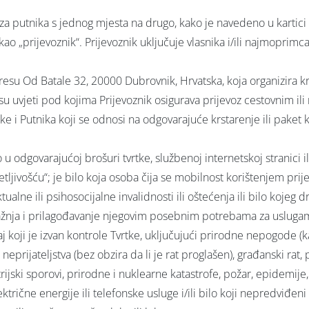
za putnika s jednog mjesta na drugo, kako je navedeno u kartici k
 „prijevoznik“. Prijevoznik uključuje vlasnika i/ili najmoprimca i/i
resu Od Batale 32, 20000 Dubrovnik, Hrvatska, koja organizira krst
 su uvjeti pod kojima Prijevoznik osigurava prijevoz cestovnim i
 i Putnika koji se odnosi na odgovarajuće krstarenje ili paket 
 odgovarajućoj brošuri tvrtke, službenoj internetskoj stranici il
ljivošću“; je bilo koja osoba čija se mobilnost korištenjem prije
ktualne ili psihosocijalne invalidnosti ili oštećenja ili bilo kojeg 
ća pažnja i prilagođavanje njegovim posebnim potrebama za uslug
j koji je izvan kontrole Tvrtke, uključujući prirodne nepogode (ka
, neprijateljstva (bez obzira da li je rat proglašen), građanski rat, 
rijski sporovi, prirodne i nuklearne katastrofe, požar, epidemije, 
lektrične energije ili telefonske usluge i/ili bilo koji nepredviđ