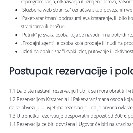
reprogramiranja, otkazivanja ili izmjene letova, zatvore
“Službena web stranica” označava skup povezanih we
“Paket-aranžman” podrazumijeva krstarenje, ili bilo ko
stranicama ili brošuri.
“Putnik” je svaka osoba koja se navodi ili na potvrdi reze
„Prodajni agent“ je osoba koja prodaje ili nudi na proda
„Izleti na obalu“ znači svaki izlet, putovanje ili aktivn
Postupak rezervacije i pol
1.1 Da biste nastavili rezervaciju Putnik se mora obratiti Tvr
1.2 Rezervacijom Krstarenja ili Paket-aranžmana osoba koja j
da se obvezuju u uvjetima rezervacije i da je on/ona ovlašte
1.3 U trenutku rezervacije bespovratni depozit od 300 € po 
1.4 Rezervacija će biti dovršena i Ugovor će biti na snazi 