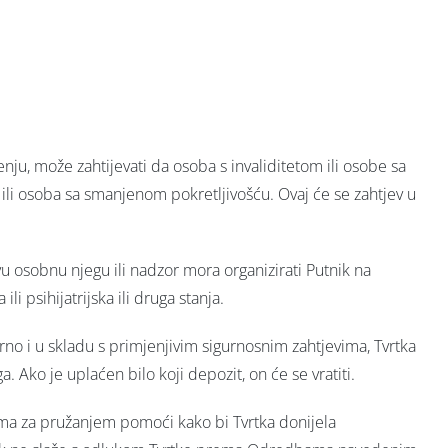
ju, može zahtijevati da osoba s invaliditetom ili osobe sa
ili osoba sa smanjenom pokretljivošću. Ovaj će se zahtjev u
vu osobnu njegu ili nadzor mora organizirati Putnik na
li psihijatrijska ili druga stanja.
urno i u skladu s primjenjivim sigurnosnim zahtjevima, Tvrtka
. Ako je uplaćen bilo koji depozit, on će se vratiti.
ebama za pružanjem pomoći kako bi Tvrtka donijela