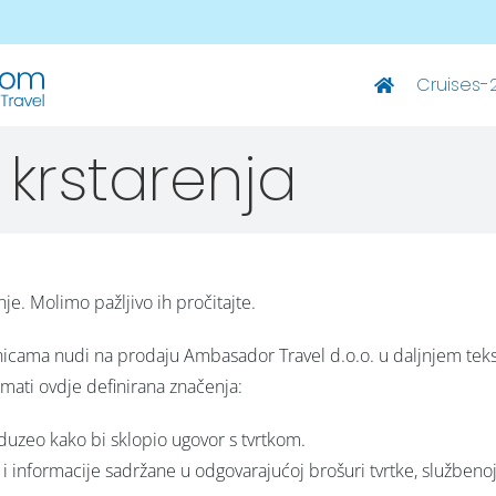
Cruises-
Deluxe Ships
 krstarenja
M/S Summer – Split-Dubrovnik
M/S Summer – Dubrovnik-Split
M/S Elixir – Split-Dubrovnik
je. Molimo pažljivo ih pročitajte.
M/S Elixir – Dubrovnik-Split
ranicama nudi na prodaju Ambasador Travel d.o.o. u daljnjem tekst
M/S San Spirito – Split-Dubrovnik
imati ovdje definirana značenja:
M/S San Spirito – Dubrovnik-Split
duzeo kako bi sklopio ugovor s tvrtkom.
M/S Invictus – Split-Dubrovnik
 informacije sadržane u odgovarajućoj brošuri tvrtke, službenoj w
M/S Invictus – Dubrovnik-Split