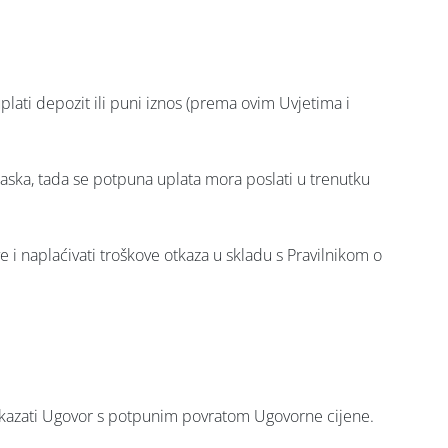
plati depozit ili puni iznos (prema ovim Uvjetima i
laska, tada se potpuna uplata mora poslati u trenutku
e i naplaćivati troškove otkaza u skladu s Pravilnikom o
otkazati Ugovor s potpunim povratom Ugovorne cijene.