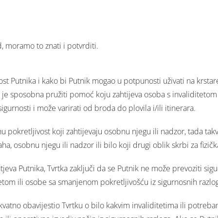
 moramo to znati i potvrditi.
 Putnika i kako bi Putnik mogao u potpunosti uživati na krstaren
e sposobna pružiti pomoć koju zahtijeva osoba s invaliditetom 
gurnosti i može varirati od broda do plovila i/ili itinerara.
 pokretljivost koji zahtijevaju osobnu njegu ili nadzor, tada tak
 osobnu njegu ili nadzor ili bilo koji drugi oblik skrbi za fizička i
tjeva Putnika, Tvrtka zaključi da se Putnik ne može prevoziti sig
itetom ili osobe sa smanjenom pokretljivošću iz sigurnosnih razloga
ekvatno obavijestio Tvrtku o bilo kakvim invaliditetima ili potr