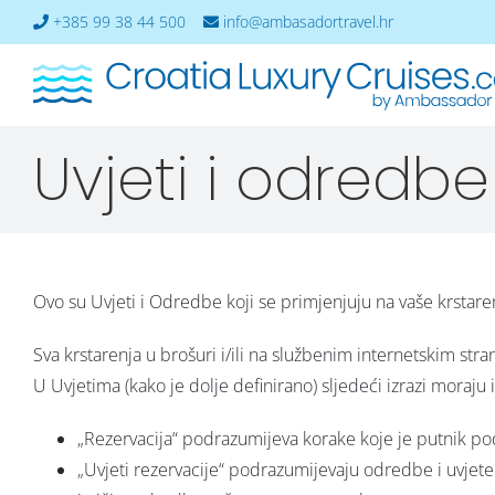
Skip
+385 99 38 44 500
info@ambasadortravel.hr
to
content
Deluxe Superior Ships
Uvjeti i odredbe
M/S Ambassador – Split-Dubrovnik
M/S Ambassador – Dubrovnik-Split
M/S Mama Marija II – Split-Dubrovnik
Ovo su Uvjeti i Odredbe koji se primjenjuju na vaše krstaren
M/S Mama Marija II – Dubrovnik-Split
Sva krstarenja u brošuri i/ili na službenim internetskim st
M/S Mama Marija I – Split-Dubrovnik
U Uvjetima (kako je dolje definirano) sljedeći izrazi moraju 
M/S Mama Marija I – Dubrovnik-Split
„Rezervacija“ podrazumijeva korake koje je putnik po
„Uvjeti rezervacije“ podrazumijevaju odredbe i uvjete i