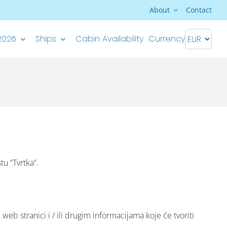
About
Contact
2026
Ships
Cabin Availability
Currency
Premium Superior ship
M/S Splendid – Split-Dubrovnik
M/S Splendid – Dubrovnik-Split
u “Tvrtka”.
eb stranici i / ili drugim informacijama koje će tvoriti