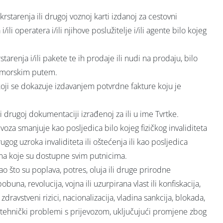
rstarenja ili drugoj voznoj karti izdanoj za cestovni
li operatera i/ili njihove poslužitelje i/ili agente bilo kojeg
arenja i/ili pakete te ih prodaje ili nudi na prodaju, bilo
li morskim putem.
koji se dokazuje izdavanjem potvrdne fakture koju je
i drugoj dokumentaciji izrađenoj za ili u ime Tvrtke.
voza smanjuje kao posljedica bilo kojeg fizičkog invaliditeta
drugog uzroka invaliditeta ili oštećenja ili kao posljedica
ama koje su dostupne svim putnicima.
o što su poplava, potres, oluja ili druge prirodne
pobuna, revolucija, vojna ili uzurpirana vlast ili konfiskacija,
zdravstveni rizici, nacionalizacija, vladina sankcija, blokada,
eni tehnički problemi s prijevozom, uključujući promjene zbog